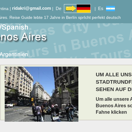
ridakri@gmail.com
De
Es
ntina |
|
|
ires.
Reise Guide lebte 17 Jahre in Berlín sprIcht perfekt deutsch
UM ALLE UN
STADTRUNDF
SEHEN AUF 
Um alle unsere 
Buenos Aires sc
Fahne klicken