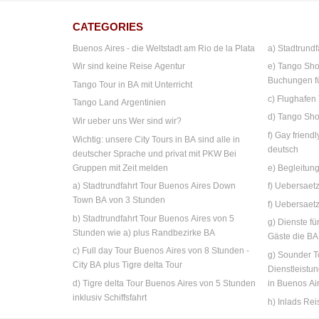
CATEGORIES
Buenos Aires - die Weltstadt am Rio de la Plata
a) Stadtrundf
Wir sind keine Reise Agentur
e) Tango Sho
Buchungen f
Tango Tour in BA mit Unterricht
c) Flughafen
Tango Land Argentinien
d) Tango Sho
Wir ueber uns Wer sind wir?
f) Gay friend
Wichtig: unsere City Tours in BA sind alle in
deutsch
deutscher Sprache und privat mit PKW Bei
Gruppen mit Zeit melden
e) Begleitun
a) Stadtrundfahrt Tour Buenos Aires Down
f) Uebersae
Town BA von 3 Stunden
f) Uebersaet
b) Stadtrundfahrt Tour Buenos Aires von 5
g) Dienste fü
Stunden wie a) plus Randbezirke BA
Gäste die B
c) Full day Tour Buenos Aires von 8 Stunden -
g) Sounder T
City BA plus Tigre delta Tour
Dienstleistu
d) Tigre delta Tour Buenos Aires von 5 Stunden
in Buenos Ai
inklusiv Schiffsfahrt
h) Inlads Rei