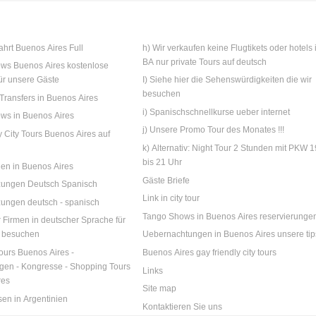
ahrt Buenos Aires Full
h) Wir verkaufen keine Flugtikets oder hotels 
BA nur private Tours auf deutsch
ws Buenos Aires kostenlose
ür unsere Gäste
I) Siehe hier die Sehenswürdigkeiten die wir
besuchen
 Transfers in Buenos Aires
i) Spanischschnellkurse ueber internet
ws in Buenos Aires
j) Unsere Promo Tour des Monates !!!
ly City Tours Buenos Aires auf
k) Alternativ: Night Tour 2 Stunden mit PKW 1
bis 21 Uhr
gen in Buenos Aires
Gäste Briefe
tzungen Deutsch Spanisch
Link in city tour
zungen deutsch - spanisch
Tango Shows in Buenos Aires reservierunge
r Firmen in deutscher Sprache für
A besuchen
Uebernachtungen in Buenos Aires unsere tip
ours Buenos Aires -
Buenos Aires gay friendly city tours
ngen - Kongresse - Shopping Tours
Links
res
Site map
sen in Argentinien
Kontaktieren Sie uns