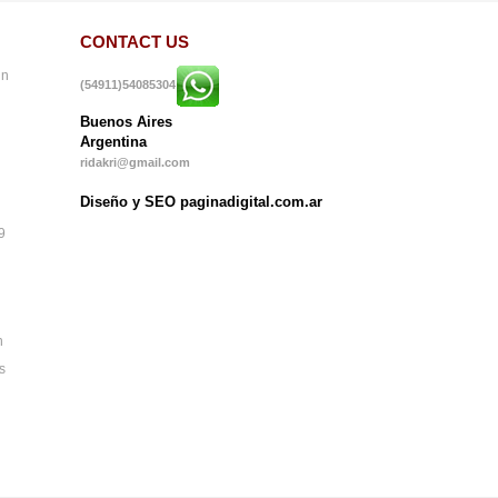
CONTACT US
in
(54911)54085304
Buenos Aires
Argentina
ridakri@gmail.com
Diseño y SEO paginadigital.com.ar
9
n
s