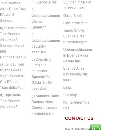
in Buenos Aires
Stunden mit PKW
Tour Buenos
19 bis 21 Uhr
Aires Down Town
f)
BA von 3
Uebersaetzungen
Gäste Briefe
Stunden
Deutsch
Link in city tour
Spanisch
b) Stadtrundfahrt
Tango Shows in
Tour Buenos
f)
Buenos Aires
Aires von 5
Uebersaetzungen
reservierungen
Stunden wie a)
deutsch -
Uebernachtungen
plus
spanisch
in Buenos Aires
Randbezirke BA
g) Dienste für
unsere tips
c) Full day Tour
Firmen in
Buenos Aires
Buenos Aires
deutscher
gay friendly city
von 8 Stunden -
Sprache für
tours
City BA plus
Gäste die BA
Links
Tigre delta Tour
besuchen
Site map
d) Tigre delta
g) Sounder Tours
Tour Buenos
Buenos Aires -
Kontaktieren Sie
Aires von 5
Dienstleistungen
uns
- Kongresse -
CONTACT US
(54911)54085304