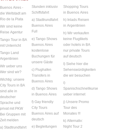
Stunden inklusiv
Shopping Tours
Buenos Aires -
Schiffsfahrt
in Buenos Aires
die Weltstadt am
Rio de la Plata
a) Stadtrundfahrt
h) Inlads Reisen
Buenos Aires
in Argentinien
Wir sind keine
Full
Reise Agentur
h) Wir verkaufen
e) Tango Shows
keine Flugtikets
Tango Tour in BA
Buenos Aires
oder hotels in BA
mit Unterricht
kostenlose
nur private Tours
Tango Land
Buchungen für
auf deutsch
Argentinien
unsere Gäste
I) Siehe hier die
Wir ueber uns
c) Flughafen
Sehenswürdigkeiten
Wer sind wir?
Transfers in
die wir besuchen
Wichtig: unsere
Buenos Aires
i)
City Tours in BA
d) Tango Shows
Spanischschnellkurse
sind alle in
in Buenos Aires
ueber internet
deutscher
f) Gay friendly
j) Unsere Promo
Sprache und
City Tours
Tour des
privat mit PKW
Buenos Aires auf
Monates !!!
Bei Gruppen mit
deutsch
Zeit melden
k) Alternativ:
e) Begleitungen
Night Tour 2
a) Stadtrundfahrt