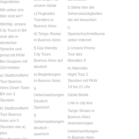
Argentinien
unsere Gäste
I) Siehe hier die
Wir ueber uns
c) Flughafen
Sehenswürdigkeiten
Wer sind wir?
Transfers in
die wir besuchen
Wichtig: unsere
Buenos Aires
i)
City Tours in BA
d) Tango Shows
Spanischschnellkurse
sind alle in
in Buenos Aires
ueber internet
deutscher
f) Gay friendly
j) Unsere Promo
Sprache und
City Tours
Tour des
privat mit PKW
Buenos Aires auf
Monates !!!
Bei Gruppen mit
deutsch
Zeit melden
k) Alternativ:
e) Begleitungen
Night Tour 2
a) Stadtrundfahrt
in Buenos Aires
Stunden mit PKW
Tour Buenos
19 bis 21 Uhr
Aires Down Town
f)
BA von 3
Uebersaetzungen
Gäste Briefe
Stunden
Deutsch
Link in city tour
Spanisch
b) Stadtrundfahrt
Tango Shows in
Tour Buenos
f)
Buenos Aires
Aires von 5
Uebersaetzungen
reservierungen
Stunden wie a)
deutsch -
Uebernachtungen
plus
spanisch
in Buenos Aires