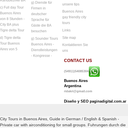
Randbezirke BA
g) Dienste für
unsere tips
c) Full day Tour
Firmen in
Buenos Aires
Buenos Aires
deutscher
gay friendly city
von 8 Stunden -
Sprache für
tours
City BA plus
Gäste die BA
Links
Tigre delta Tour
besuchen
Site map
d) Tigre delta
g) Sounder Tours
Tour Buenos
Buenos Aires -
Kontaktieren Sie
Aires von 5
Dienstleistungen
uns
- Kongresse -
CONTACT US
(54911)54085304
Buenos Aires
Argentina
ridakri@gmail.com
Diseño y SEO paginadigital.com.ar
City Tours in Buenos Aires, Guide in German / English & Spanish -
Private car with airconditioning for small groups. Fuhrungen durch die