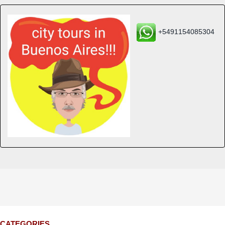
+5491154085304
CATEGORIES