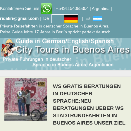
Kontaktieren Sie uns
+5491154085304
|
| Argentina |
ridakri@gmail.com
De
Es
|
|
Private Reisefahrten in deutscher Sprache in Buenos Aires.
Reise Guide lebte 17 Jahre in Berlín sprIcht perfekt deutsch
WS GRATIS BERATUNGEN
IN DEUTSCHER
SPRACHE:NEU
BERATGUNGEN UEBER WS
STADTRUNDFAHRTEN IN
BUENOS AIRES UNSER ZIEL