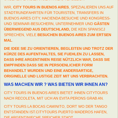
WIR,
CITY TOURS IN BUENOS AIRES
, SPEZIALIEREN UNS AUF
STADTRUNDFAHRTEN FÜR TOURISTEN, TRANSFERS IN
BUENOS AIRES CITY, HACIENDA BESUCHE UND KONGRESS-
UND SEMINAR-BESUCHERN, UNTERNEHMER UND
GÄSTEN
ÜBERWIEGEND AUS DEUTSCHLAND,
DIE KEIN SPANISCJ
SPRECHEN, VIELE
BESUCHEN BUENOS AIRES ZUM ERTSEN
MAL
.
DIE IDEE SIE ZU ORIENTIEREN, BEGLEITEN UND TROTZ DER
KÜRZE DES AUFENTHALTES, SIE FUEHLEN ZU LASSEN,
DASS IHRE ARGENTINIEN REISE NÜTZLICH WAR, DASS SIE
EMPFINDEN DASS SIE IN PERSOENLICHER FORM
BEHANDELT WURDEN UND EINE ANDERSARTIGE,
ORIGINELLE UND LUSTIGE ZEIT MIT UNS VERBRACHTEN.
WAS MACHEN WIR ? WAS BIETEN WIR IHNEN AN?
CITY TOURS IN BUENOS AIRES BIETET IHNEN CITYTOURS
NACH RECOLETA, MIT UCH AN EVITA PERONS GRAB AN.
CITY TOURS LA BOCAS CAMINITO, DORT WO DER TANGO
ENTSTANDEN IST.CITYTOURS PUERTO MADEROS HAFEN,
DIE ARGENTINIECHE SPEICHER STADT.