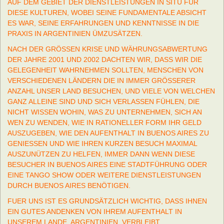
AUF DEM GEBIET DER DIENSTLEISTUNGEN IN SITU FÜR
DIESE KULTUREN, WOBEI SEINE FUNDAMENTALE ABSICHT
ES WAR, SEINE ERFAHRUNGEN UND KENNTNISSE IN DIE
PRAXIS IN ARGENTINIEN ÜMZUSÄTZEN.
NACH DER GRÖSSEN KRISE UND WÄHRUNGSABWERTUNG
DER JAHRE 2001 UND 2002 DACHTEN WIR, DASS WIR DIE
GELEGENHEIT WAHRNEHMEN SOLLTEN, MENSCHEN VON
VERSCHIEDENEN LÄNDERN DIE IN IMMER GRÖSSERER
ANZAHL UNSER LAND BESUCHEN, UND VIELE VON WELCHEN
GANZ ALLEINE SIND UND SICH VERLASSEN FÜHLEN, DIE
NICHT WISSEN WOHIN, WAS ZU UNTERNEHMEN, SICH AN
WEN ZU WENDEN, WIE IN RATIONELLER FORM IHR GELD
AUSZUGEBEN, WIE DEN AUFENTHALT IN BUENOS AIRES ZU
GENIESSEN UND WIE IHREN KURZEN BESUCH MAXIMAL
AUSZUNÜTZEN ZU HELFEN, IMMER DANN WENN DIESE
BESUCHER IN BUENOS AIRES EINE STADTFÜHRUNG ODER
EINE TANGO SHOW ODER WEITERE DIENSTLEISTUNGEN
DURCH BUENOS AIRES BENÖTIGEN.
FUER UNS IST ES GRUNDSÄTZLICH WICHTIG, DASS IHNEN
EIN GUTES ANDENKEN VON IHREM AUFENTHALT IN
UNSEREM LANDE, ARGENTINIEN, VERBLEIBT.