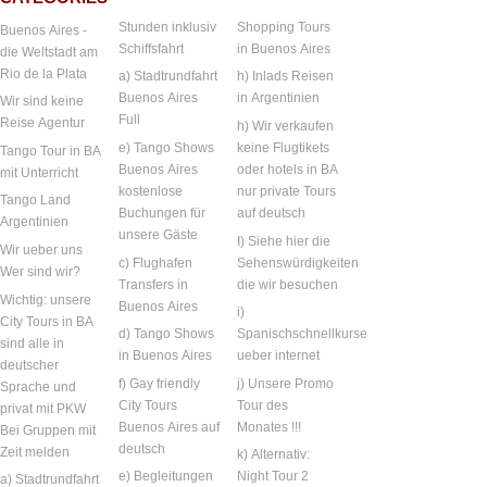
Stunden inklusiv
Shopping Tours
Buenos Aires -
Schiffsfahrt
in Buenos Aires
die Weltstadt am
Rio de la Plata
a) Stadtrundfahrt
h) Inlads Reisen
Buenos Aires
in Argentinien
Wir sind keine
Full
Reise Agentur
h) Wir verkaufen
e) Tango Shows
keine Flugtikets
Tango Tour in BA
Buenos Aires
oder hotels in BA
mit Unterricht
kostenlose
nur private Tours
Tango Land
Buchungen für
auf deutsch
Argentinien
unsere Gäste
I) Siehe hier die
Wir ueber uns
c) Flughafen
Sehenswürdigkeiten
Wer sind wir?
Transfers in
die wir besuchen
Wichtig: unsere
Buenos Aires
i)
City Tours in BA
d) Tango Shows
Spanischschnellkurse
sind alle in
in Buenos Aires
ueber internet
deutscher
f) Gay friendly
j) Unsere Promo
Sprache und
City Tours
Tour des
privat mit PKW
Buenos Aires auf
Monates !!!
Bei Gruppen mit
deutsch
Zeit melden
k) Alternativ:
e) Begleitungen
Night Tour 2
a) Stadtrundfahrt