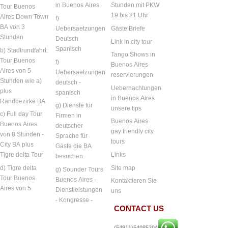
in Buenos Aires
Stunden mit PKW
Tour Buenos
19 bis 21 Uhr
Aires Down Town
f)
BA von 3
Uebersaetzungen
Gäste Briefe
Stunden
Deutsch
Link in city tour
Spanisch
b) Stadtrundfahrt
Tango Shows in
Tour Buenos
f)
Buenos Aires
Aires von 5
Uebersaetzungen
reservierungen
Stunden wie a)
deutsch -
Uebernachtungen
plus
spanisch
in Buenos Aires
Randbezirke BA
g) Dienste für
unsere tips
c) Full day Tour
Firmen in
Buenos Aires
Buenos Aires
deutscher
gay friendly city
von 8 Stunden -
Sprache für
tours
City BA plus
Gäste die BA
Links
Tigre delta Tour
besuchen
Site map
d) Tigre delta
g) Sounder Tours
Tour Buenos
Buenos Aires -
Kontaktieren Sie
Aires von 5
Dienstleistungen
uns
- Kongresse -
CONTACT US
(54911)54085304