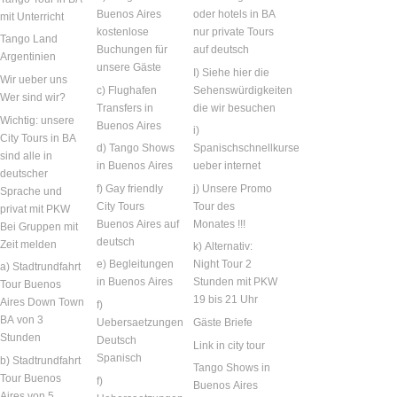
Buenos Aires
oder hotels in BA
mit Unterricht
kostenlose
nur private Tours
Tango Land
Buchungen für
auf deutsch
Argentinien
unsere Gäste
I) Siehe hier die
Wir ueber uns
c) Flughafen
Sehenswürdigkeiten
Wer sind wir?
Transfers in
die wir besuchen
Wichtig: unsere
Buenos Aires
i)
City Tours in BA
d) Tango Shows
Spanischschnellkurse
sind alle in
in Buenos Aires
ueber internet
deutscher
f) Gay friendly
j) Unsere Promo
Sprache und
City Tours
Tour des
privat mit PKW
Buenos Aires auf
Monates !!!
Bei Gruppen mit
deutsch
Zeit melden
k) Alternativ:
e) Begleitungen
Night Tour 2
a) Stadtrundfahrt
in Buenos Aires
Stunden mit PKW
Tour Buenos
19 bis 21 Uhr
Aires Down Town
f)
BA von 3
Uebersaetzungen
Gäste Briefe
Stunden
Deutsch
Link in city tour
Spanisch
b) Stadtrundfahrt
Tango Shows in
Tour Buenos
f)
Buenos Aires
Aires von 5