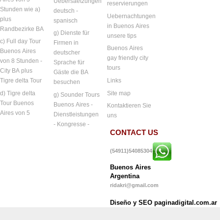
Uebersaetzungen
reservierungen
Stunden wie a)
deutsch -
Uebernachtungen
plus
spanisch
in Buenos Aires
Randbezirke BA
g) Dienste für
unsere tips
c) Full day Tour
Firmen in
Buenos Aires
Buenos Aires
deutscher
gay friendly city
von 8 Stunden -
Sprache für
tours
City BA plus
Gäste die BA
Links
Tigre delta Tour
besuchen
Site map
d) Tigre delta
g) Sounder Tours
Tour Buenos
Buenos Aires -
Kontaktieren Sie
Aires von 5
Dienstleistungen
uns
- Kongresse -
CONTACT US
(54911)54085304
Buenos Aires
Argentina
ridakri@gmail.com
Diseño y SEO paginadigital.com.ar