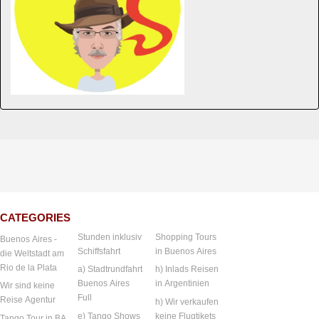
CATEGORIES
Stunden inklusiv
Shopping Tours
Buenos Aires -
Schiffsfahrt
in Buenos Aires
die Weltstadt am
Rio de la Plata
a) Stadtrundfahrt
h) Inlads Reisen
Buenos Aires
in Argentinien
Wir sind keine
Full
Reise Agentur
h) Wir verkaufen
e) Tango Shows
keine Flugtikets
Tango Tour in BA