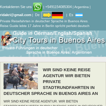
Kontaktieren Sie uns
+5491154085304
|
| Argentina |
ridakri@gmail.com
De
Es
|
|
Private Reisefahrten in deutscher Sprache in Buenos Aires.
Reise Guide lebte 17 Jahre in Berlín sprIcht perfekt deutsch
WIR SIND KEINE REISE
AGENTUR WIR BIETEN
PRIVATE
STADTRUNDFAHRTEN IN
DEUTSCHER SPRACHE IN BUENOS AIRES AN
WIR SIND KEINE REISE AGENTUR. WIR BIETEN