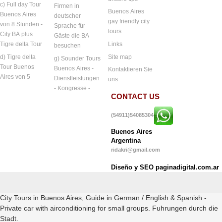
c) Full day Tour
Firmen in
Buenos Aires
Buenos Aires
deutscher
gay friendly city
von 8 Stunden -
Sprache für
tours
City BA plus
Gäste die BA
Links
Tigre delta Tour
besuchen
Site map
d) Tigre delta
g) Sounder Tours
Tour Buenos
Buenos Aires -
Kontaktieren Sie
Aires von 5
Dienstleistungen
uns
- Kongresse -
CONTACT US
(54911)54085304
Buenos Aires
Argentina
ridakri@gmail.com
Diseño y SEO paginadigital.com.ar
City Tours in Buenos Aires, Guide in German / English & Spanish -
Private car with airconditioning for small groups. Fuhrungen durch die
Stadt.