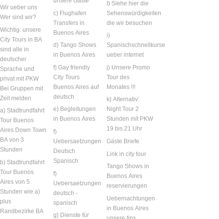
unsere Gäste
I) Siehe hier die
Wir ueber uns
c) Flughafen
Sehenswürdigkeiten
Wer sind wir?
Transfers in
die wir besuchen
Wichtig: unsere
Buenos Aires
i)
City Tours in BA
d) Tango Shows
Spanischschnellkurse
sind alle in
in Buenos Aires
ueber internet
deutscher
f) Gay friendly
j) Unsere Promo
Sprache und
City Tours
Tour des
privat mit PKW
Buenos Aires auf
Monates !!!
Bei Gruppen mit
deutsch
Zeit melden
k) Alternativ:
e) Begleitungen
Night Tour 2
a) Stadtrundfahrt
in Buenos Aires
Stunden mit PKW
Tour Buenos
19 bis 21 Uhr
Aires Down Town
f)
BA von 3
Uebersaetzungen
Gäste Briefe
Stunden
Deutsch
Link in city tour
Spanisch
b) Stadtrundfahrt
Tango Shows in
Tour Buenos
f)
Buenos Aires
Aires von 5
Uebersaetzungen
reservierungen
Stunden wie a)
deutsch -
Uebernachtungen
plus
spanisch
in Buenos Aires
Randbezirke BA
g) Dienste für
unsere tips