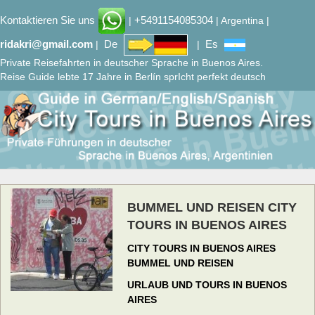
Kontaktieren Sie uns
+5491154085304
|
| Argentina |
ridakri@gmail.com
De
Es
|
|
Private Reisefahrten in deutscher Sprache in Buenos Aires.
Reise Guide lebte 17 Jahre in Berlín sprIcht perfekt deutsch
BUMMEL UND REISEN CITY
TOURS IN BUENOS AIRES
CITY TOURS IN BUENOS AIRES
BUMMEL UND REISEN
URLAUB UND TOURS IN BUENOS
AIRES