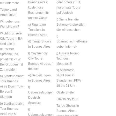
Buenos Aires
oder hotels in BA
mit Unterricht
kostenlose
nur private Tours
Tango Land
Buchungen für
auf deutsch
Argentinien
unsere Gäste
I) Siehe hier die
Wir ueber uns
c) Flughafen
Sehenswürdigkeiten
Wer sind wir?
Transfers in
die wir besuchen
Wichtig: unsere
Buenos Aires
i)
City Tours in BA
d) Tango Shows
Spanischschnellkurse
sind alle in
in Buenos Aires
ueber internet
deutscher
f) Gay friendly
j) Unsere Promo
Sprache und
City Tours
Tour des
privat mit PKW
Buenos Aires auf
Monates !!!
Bei Gruppen mit
deutsch
Zeit melden
k) Alternativ:
e) Begleitungen
Night Tour 2
a) Stadtrundfahrt
in Buenos Aires
Stunden mit PKW
Tour Buenos
19 bis 21 Uhr
Aires Down Town
f)
BA von 3
Uebersaetzungen
Gäste Briefe
Stunden
Deutsch
Link in city tour
Spanisch
b) Stadtrundfahrt
Tango Shows in
Tour Buenos
f)
Buenos Aires
Aires von 5
Uebersaetzungen