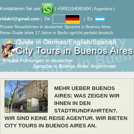
Kontaktieren Sie uns
+5491154085304
|
| Argentina |
ridakri@gmail.com
De
Es
|
|
Private Reisefahrten in deutscher Sprache in Buenos Aires.
Reise Guide lebte 17 Jahre in Berlín sprIcht perfekt deutsch
MEHR UEBER BUENOS
AIRES: WAS ZEIGEN WIR
IHNEN IN DEN
STADTRUNDFAHRTEN?.
WIR SIND KEINE REISE AGENTUR. WIR BIETEN
CITY TOURS IN BUENOS AIRES AN.