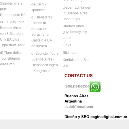
reservierungen
Stunden wie a)
deutsch -
Uebernachtungen
plus
spanisch
in Buenos Aires
Randbezirke BA
g) Dienste für
unsere tips
c) Full day Tour
Firmen in
Buenos Aires
Buenos Aires
deutscher
gay friendly city
von 8 Stunden -
Sprache für
tours
City BA plus
Gäste die BA
Links
Tigre delta Tour
besuchen
Site map
d) Tigre delta
g) Sounder Tours
Tour Buenos
Buenos Aires -
Kontaktieren Sie
Aires von 5
Dienstleistungen
uns
- Kongresse -
CONTACT US
(54911)54085304
Buenos Aires
Argentina
ridakri@gmail.com
Diseño y SEO paginadigital.com.ar