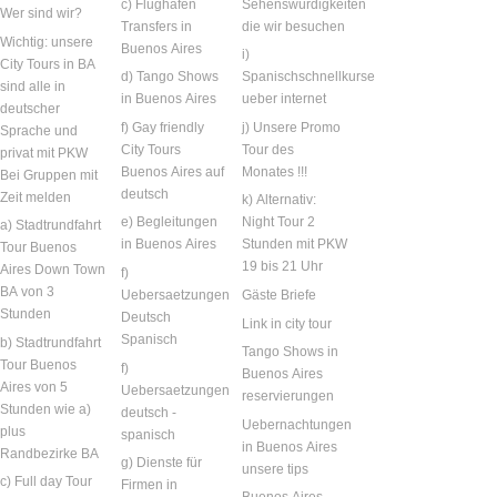
c) Flughafen
Sehenswürdigkeiten
Wer sind wir?
Transfers in
die wir besuchen
Wichtig: unsere
Buenos Aires
i)
City Tours in BA
d) Tango Shows
Spanischschnellkurse
sind alle in
in Buenos Aires
ueber internet
deutscher
f) Gay friendly
j) Unsere Promo
Sprache und
City Tours
Tour des
privat mit PKW
Buenos Aires auf
Monates !!!
Bei Gruppen mit
deutsch
Zeit melden
k) Alternativ:
e) Begleitungen
Night Tour 2
a) Stadtrundfahrt
in Buenos Aires
Stunden mit PKW
Tour Buenos
19 bis 21 Uhr
Aires Down Town
f)
BA von 3
Uebersaetzungen
Gäste Briefe
Stunden
Deutsch
Link in city tour
Spanisch
b) Stadtrundfahrt
Tango Shows in
Tour Buenos
f)
Buenos Aires
Aires von 5
Uebersaetzungen
reservierungen
Stunden wie a)
deutsch -
Uebernachtungen
plus
spanisch
in Buenos Aires
Randbezirke BA
g) Dienste für
unsere tips
c) Full day Tour
Firmen in