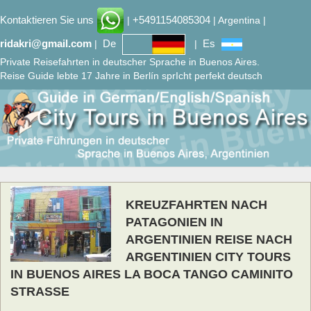
Kontaktieren Sie uns
+5491154085304
|
| Argentina |
ridakri@gmail.com
De
Es
|
|
Private Reisefahrten in deutscher Sprache in Buenos Aires.
Reise Guide lebte 17 Jahre in Berlín sprIcht perfekt deutsch
KREUZFAHRTEN NACH
PATAGONIEN IN
ARGENTINIEN REISE NACH
ARGENTINIEN CITY TOURS
IN BUENOS AIRES LA BOCA TANGO CAMINITO
STRASSE