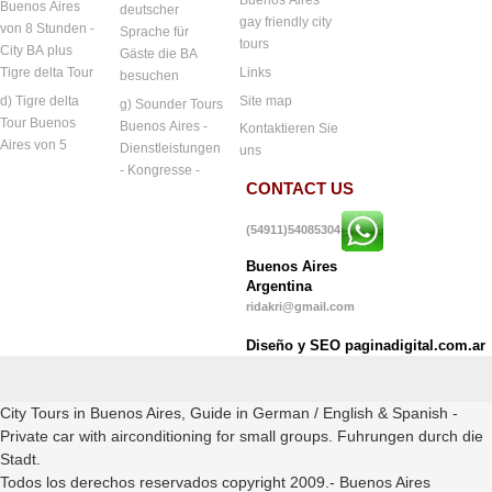
Buenos Aires
Buenos Aires
deutscher
gay friendly city
von 8 Stunden -
Sprache für
tours
City BA plus
Gäste die BA
Links
Tigre delta Tour
besuchen
Site map
d) Tigre delta
g) Sounder Tours
Tour Buenos
Buenos Aires -
Kontaktieren Sie
Aires von 5
Dienstleistungen
uns
- Kongresse -
CONTACT US
(54911)54085304
Buenos Aires
Argentina
ridakri@gmail.com
Diseño y SEO paginadigital.com.ar
City Tours in Buenos Aires, Guide in German / English & Spanish -
Private car with airconditioning for small groups. Fuhrungen durch die
Stadt.
Todos los derechos reservados copyright 2009.- Buenos Aires