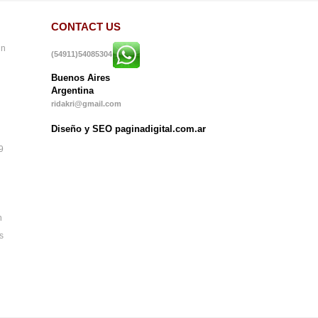
CONTACT US
in
(54911)54085304
Buenos Aires
Argentina
ridakri@gmail.com
Diseño y SEO paginadigital.com.ar
9
n
s