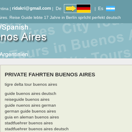
ridakri@gmail.com
De
Es
ntina |
|
|
ires.
Reise Guide lebte 17 Jahre in Berlín sprIcht perfekt deutsch
PRIVATE FAHRTEN BUENOS AIRES
tigre delta tour buenos aires
guide buenos aires deutsch
reiseguide buenos aires
guide nuenos aires german
german guide buenos aires
guia en aleman buenos aires
stadtfuehrer buenos aires
stadtfuehrer buenos aires deutsch