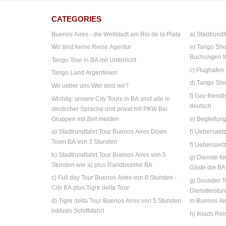
CATEGORIES
Buenos Aires - die Weltstadt am Rio de la Plata
a) Stadtrundf
Wir sind keine Reise Agentur
e) Tango Sho
Buchungen f
Tango Tour in BA mit Unterricht
c) Flughafen
Tango Land Argentinien
d) Tango Sho
Wir ueber uns Wer sind wir?
f) Gay friend
Wichtig: unsere City Tours in BA sind alle in
deutsch
deutscher Sprache und privat mit PKW Bei
Gruppen mit Zeit melden
e) Begleitun
a) Stadtrundfahrt Tour Buenos Aires Down
f) Uebersae
Town BA von 3 Stunden
f) Uebersaet
b) Stadtrundfahrt Tour Buenos Aires von 5
g) Dienste fü
Stunden wie a) plus Randbezirke BA
Gäste die B
c) Full day Tour Buenos Aires von 8 Stunden -
g) Sounder T
City BA plus Tigre delta Tour
Dienstleistu
d) Tigre delta Tour Buenos Aires von 5 Stunden
in Buenos Ai
inklusiv Schiffsfahrt
h) Inlads Rei