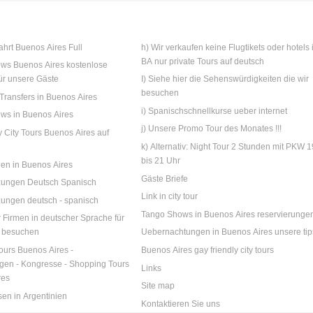
ahrt Buenos Aires Full
h) Wir verkaufen keine Flugtikets oder hotels 
BA nur private Tours auf deutsch
ws Buenos Aires kostenlose
ür unsere Gäste
I) Siehe hier die Sehenswürdigkeiten die wir
besuchen
 Transfers in Buenos Aires
i) Spanischschnellkurse ueber internet
ws in Buenos Aires
j) Unsere Promo Tour des Monates !!!
ly City Tours Buenos Aires auf
k) Alternativ: Night Tour 2 Stunden mit PKW 1
bis 21 Uhr
gen in Buenos Aires
Gäste Briefe
tzungen Deutsch Spanisch
Link in city tour
zungen deutsch - spanisch
Tango Shows in Buenos Aires reservierunge
r Firmen in deutscher Sprache für
A besuchen
Uebernachtungen in Buenos Aires unsere tip
ours Buenos Aires -
Buenos Aires gay friendly city tours
ngen - Kongresse - Shopping Tours
Links
res
Site map
sen in Argentinien
Kontaktieren Sie uns