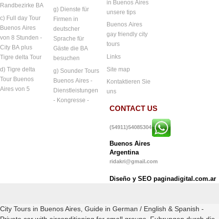
in Buenos Aires
Randbezirke BA
g) Dienste für
unsere tips
c) Full day Tour
Firmen in
Buenos Aires
Buenos Aires
deutscher
gay friendly city
von 8 Stunden -
Sprache für
tours
City BA plus
Gäste die BA
Links
Tigre delta Tour
besuchen
Site map
d) Tigre delta
g) Sounder Tours
Tour Buenos
Buenos Aires -
Kontaktieren Sie
Aires von 5
Dienstleistungen
uns
- Kongresse -
CONTACT US
(54911)54085304
Buenos Aires
Argentina
ridakri@gmail.com
Diseño y SEO paginadigital.com.ar
City Tours in Buenos Aires, Guide in German / English & Spanish -
Private car with airconditioning for small groups. Fuhrungen durch die