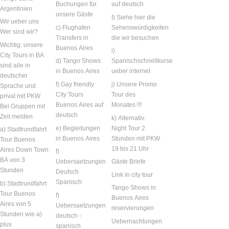
Buchungen für
auf deutsch
Argentinien
unsere Gäste
I) Siehe hier die
Wir ueber uns
c) Flughafen
Sehenswürdigkeiten
Wer sind wir?
Transfers in
die wir besuchen
Wichtig: unsere
Buenos Aires
i)
City Tours in BA
d) Tango Shows
Spanischschnellkurse
sind alle in
in Buenos Aires
ueber internet
deutscher
f) Gay friendly
j) Unsere Promo
Sprache und
City Tours
Tour des
privat mit PKW
Buenos Aires auf
Monates !!!
Bei Gruppen mit
deutsch
Zeit melden
k) Alternativ:
e) Begleitungen
Night Tour 2
a) Stadtrundfahrt
in Buenos Aires
Stunden mit PKW
Tour Buenos
19 bis 21 Uhr
Aires Down Town
f)
BA von 3
Uebersaetzungen
Gäste Briefe
Stunden
Deutsch
Link in city tour
Spanisch
b) Stadtrundfahrt
Tango Shows in
Tour Buenos
f)
Buenos Aires
Aires von 5
Uebersaetzungen
reservierungen
Stunden wie a)
deutsch -
Uebernachtungen
plus
spanisch