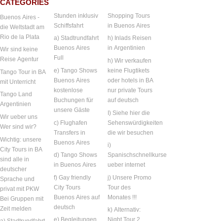
CATEGORIES
Stunden inklusiv
Shopping Tours
Buenos Aires -
Schiffsfahrt
in Buenos Aires
die Weltstadt am
Rio de la Plata
a) Stadtrundfahrt
h) Inlads Reisen
Buenos Aires
in Argentinien
Wir sind keine
Full
Reise Agentur
h) Wir verkaufen
e) Tango Shows
keine Flugtikets
Tango Tour in BA
Buenos Aires
oder hotels in BA
mit Unterricht
kostenlose
nur private Tours
Tango Land
Buchungen für
auf deutsch
Argentinien
unsere Gäste
I) Siehe hier die
Wir ueber uns
c) Flughafen
Sehenswürdigkeiten
Wer sind wir?
Transfers in
die wir besuchen
Wichtig: unsere
Buenos Aires
i)
City Tours in BA
d) Tango Shows
Spanischschnellkurse
sind alle in
in Buenos Aires
ueber internet
deutscher
f) Gay friendly
j) Unsere Promo
Sprache und
City Tours
Tour des
privat mit PKW
Buenos Aires auf
Monates !!!
Bei Gruppen mit
deutsch
Zeit melden
k) Alternativ:
e) Begleitungen
Night Tour 2