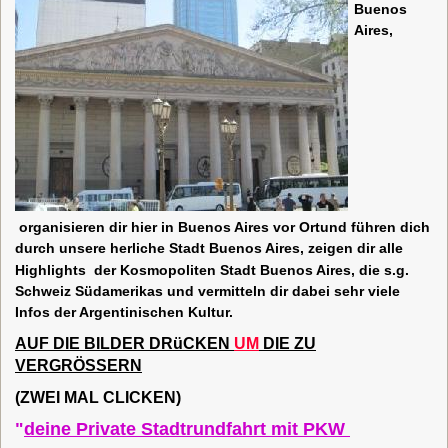
Buenos
Aires,
organisieren dir hier in Buenos Aires vor Ortun
d führen dich
durch unsere herliche Stadt Buenos Aires, zeigen dir alle
Highlights der Kosmopoliten Stadt Buenos Aires, die s.g.
Schweiz Südamerikas und vermitteln dir dabei sehr viele
Infos der Argentinischen Kultur.
AUF
DIE
B
ILDER
DRüCKEN
UM
DIE
ZU
VERGRÖSSERN
(ZWEI MAL CLICKEN)
"
deine Private Stadtrundfahrt mit PKW