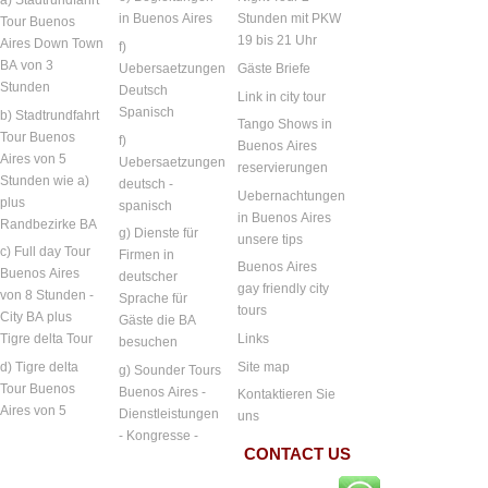
a) Stadtrundfahrt
in Buenos Aires
Stunden mit PKW
Tour Buenos
19 bis 21 Uhr
Aires Down Town
f)
BA von 3
Uebersaetzungen
Gäste Briefe
Stunden
Deutsch
Link in city tour
Spanisch
b) Stadtrundfahrt
Tango Shows in
Tour Buenos
f)
Buenos Aires
Aires von 5
Uebersaetzungen
reservierungen
Stunden wie a)
deutsch -
Uebernachtungen
plus
spanisch
in Buenos Aires
Randbezirke BA
g) Dienste für
unsere tips
c) Full day Tour
Firmen in
Buenos Aires
Buenos Aires
deutscher
gay friendly city
von 8 Stunden -
Sprache für
tours
City BA plus
Gäste die BA
Links
Tigre delta Tour
besuchen
Site map
d) Tigre delta
g) Sounder Tours
Tour Buenos
Buenos Aires -
Kontaktieren Sie
Aires von 5
Dienstleistungen
uns
- Kongresse -
CONTACT US