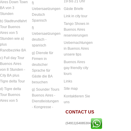
19 bis 21 Uhr
Aires Down Town
f)
BA von 3
Uebersaetzungen
Gäste Briefe
Stunden
Deutsch
Link in city tour
Spanisch
b) Stadtrundfahrt
Tango Shows in
Tour Buenos
f)
Buenos Aires
Aires von 5
Uebersaetzungen
reservierungen
Stunden wie a)
deutsch -
Uebernachtungen
plus
spanisch
in Buenos Aires
Randbezirke BA
g) Dienste für
unsere tips
c) Full day Tour
Firmen in
Buenos Aires
Buenos Aires
deutscher
gay friendly city
von 8 Stunden -
Sprache für
tours
City BA plus
Gäste die BA
Links
Tigre delta Tour
besuchen
Site map
d) Tigre delta
g) Sounder Tours
Tour Buenos
Buenos Aires -
Kontaktieren Sie
Aires von 5
Dienstleistungen
uns
- Kongresse -
CONTACT US
(54911)54085304