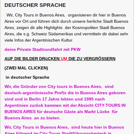
DEUTSCHER SPRACHE
Wir, City Tours in Buenos Aires, organisieren dir hier in Buenos
Aires vor Ort
und führen dich durch unsere herliche Stadt Buenos
Aires, zeigen dir alle Highlights der Kosmopoliten Stadt Buenos
Aires, die s.g. Schweiz Südamerikas und vermitteln dir dabei sehr
viele Infos der Argentinischen Kultur.
deine Private Stadtrundfahrt mit PKW
AUF
DIE
B
ILDER
DRüCKEN
UM
DIE
ZU
VERGRÖSSERN
(
ZWEI MAL CLICKEN)
in
deutscher Sprache
Wir, die Gründer von City tours in Buenos Aires, sind
deutsch-argentiniesche Profis die in Buenos Aires geboren
sind und in Berlin 17 Jahre lebten und 1995 nach
Argentinien zurück kammen mit der Absicht CITY TOURS IN
BUENOS AIRES für deutsche Gäste als Markt Lücke für
Buenos Aires an zu bieten.
Wir, City Tours in Buenos Aires, sind heute hier in Buenos
Aires führend im City Tours Stadtführungsberiech in