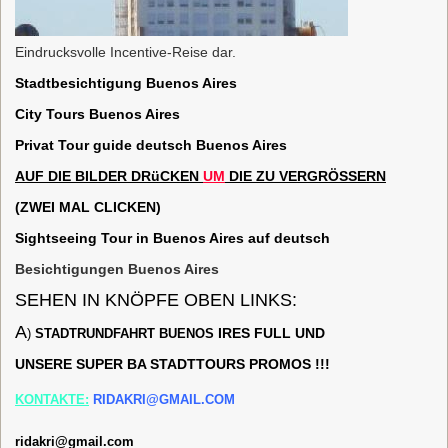
Eindrucksvolle Incentive-Reise dar.
Stadtbesichtigung Buenos Aires
City Tours Buenos Aires
Privat Tour guide deutsch Buenos Aires
AUF
DIE
B
ILDER
DRüCKEN
UM
DIE
ZU
VERGRÖSSERN
(ZWEI MAL CLICKEN)
Sightseeing Tour in Buenos Aires auf deutsch
Besichtigungen Buenos Aires
SEHEN IN KNÖPFE OBEN LINKS:
A
IRES FULL
UND
)
STADTRUNDFAHRT BUENOS
UNSERE SUPER BA
STADTTOURS PROMOS !!!
KONTAKTE:
RIDAKRI@GMAIL.COM
ridakri@gmail.com