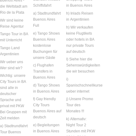
Buenos Aires -
Schiffsfahrt
in Buenos Aires
die Weltstadt am
Rio de la Plata
a) Stadtrundfahrt
h) Inlads Reisen
Buenos Aires
in Argentinien
Wir sind keine
Full
Reise Agentur
h) Wir verkaufen
e) Tango Shows
keine Flugtikets
Tango Tour in BA
Buenos Aires
oder hotels in BA
mit Unterricht
kostenlose
nur private Tours
Tango Land
Buchungen für
auf deutsch
Argentinien
unsere Gäste
I) Siehe hier die
Wir ueber uns
c) Flughafen
Sehenswürdigkeiten
Wer sind wir?
Transfers in
die wir besuchen
Wichtig: unsere
Buenos Aires
i)
City Tours in BA
d) Tango Shows
Spanischschnellkurse
sind alle in
in Buenos Aires
ueber internet
deutscher
f) Gay friendly
j) Unsere Promo
Sprache und
City Tours
Tour des
privat mit PKW
Buenos Aires auf
Monates !!!
Bei Gruppen mit
deutsch
Zeit melden
k) Alternativ:
e) Begleitungen
Night Tour 2
a) Stadtrundfahrt
in Buenos Aires
Stunden mit PKW
Tour Buenos