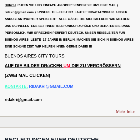
DURCH
. RUFEN SIE UNS EINFACH AN ODER SENDEN SIE UNS EINE MAIL (
ridakri@gmail.com
). UNSERE TEL- FEST NR. LAUTET: 00541147996168. UNSER
ANRUBEANTWORTER SPEICHERT ALLE GÄSTE DIE SICH MELDEN. WIR MELDEN
UNS SCHNELLSTENS BEI IHNEN TELEFONISCH ZURÜCK UND BERATEN SIE DANN
PERSÖNLICH. WIR SPRECHEN PERFEKT DEUTSCH. UNSER REISELEITER FÜR
BUENOS AIRES LEBTE 17 JAHRE IN BERLIN. MACHEN SIE SICH IN BUENOS AIRES
EINE SCHöNE ZEIT. WIR HELFEN IHNEN GERNE DABEI !!!
BUENOS AIRES CITY TOURS
AUF
DIE
B
ILDER
DRüCKEN
UM
DIE
ZU
VERGRÖSSERN
(ZWEI MAL CLICKEN)
KONTAKTE:
RIDAKRI@GMAIL.COM
ridakri@gmail.com
Mehr Infos
BEGLEITUNGEN FUER DEUTSCHE