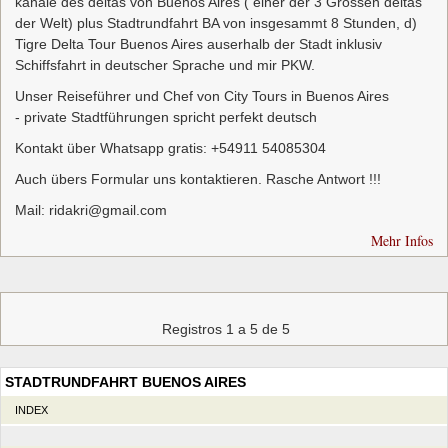
känale des deltas von Buenos Aires ( einer der 3 Grossen deltas
der Welt) plus Stadtrundfahrt BA von insgesammt 8 Stunden, d)
Tigre Delta Tour Buenos Aires auserhalb der Stadt inklusiv
Schiffsfahrt in deutscher Sprache und mir PKW.
Unser Reiseführer und Chef von City Tours in Buenos Aires
- private Stadtführungen spricht perfekt deutsch
Kontakt über Whatsapp gratis: +54911 54085304
Auch übers Formular uns kontaktieren. Rasche Antwort !!!
Mail: ridakri@gmail.com
Mehr Infos
Registros 1 a 5 de 5
STADTRUNDFAHRT BUENOS AIRES
INDEX