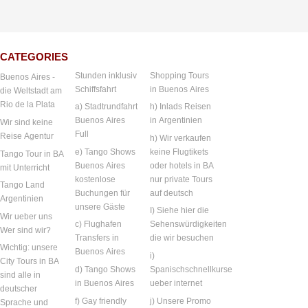
CATEGORIES
Stunden inklusiv
Shopping Tours
Buenos Aires -
Schiffsfahrt
in Buenos Aires
die Weltstadt am
Rio de la Plata
a) Stadtrundfahrt
h) Inlads Reisen
Buenos Aires
in Argentinien
Wir sind keine
Full
Reise Agentur
h) Wir verkaufen
e) Tango Shows
keine Flugtikets
Tango Tour in BA
Buenos Aires
oder hotels in BA
mit Unterricht
kostenlose
nur private Tours
Tango Land
Buchungen für
auf deutsch
Argentinien
unsere Gäste
I) Siehe hier die
Wir ueber uns
c) Flughafen
Sehenswürdigkeiten
Wer sind wir?
Transfers in
die wir besuchen
Wichtig: unsere
Buenos Aires
i)
City Tours in BA
d) Tango Shows
Spanischschnellkurse
sind alle in
in Buenos Aires
ueber internet
deutscher
f) Gay friendly
j) Unsere Promo
Sprache und