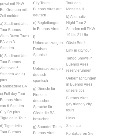
City Tours
Tour des
privat mit PKW
Buenos Aires auf
Monates !!!
Bei Gruppen mit
deutsch
Zeit melden
k) Alternativ:
e) Begleitungen
Night Tour 2
a) Stadtrundfahrt
in Buenos Aires
Stunden mit PKW
Tour Buenos
19 bis 21 Uhr
Aires Down Town
f)
BA von 3
Uebersaetzungen
Gäste Briefe
Stunden
Deutsch
Link in city tour
Spanisch
b) Stadtrundfahrt
Tango Shows in
Tour Buenos
f)
Buenos Aires
Aires von 5
Uebersaetzungen
reservierungen
Stunden wie a)
deutsch -
Uebernachtungen
plus
spanisch
in Buenos Aires
Randbezirke BA
g) Dienste für
unsere tips
c) Full day Tour
Firmen in
Buenos Aires
Buenos Aires
deutscher
gay friendly city
von 8 Stunden -
Sprache für
tours
City BA plus
Gäste die BA
Links
Tigre delta Tour
besuchen
Site map
d) Tigre delta
g) Sounder Tours
Tour Buenos
Buenos Aires -
Kontaktieren Sie