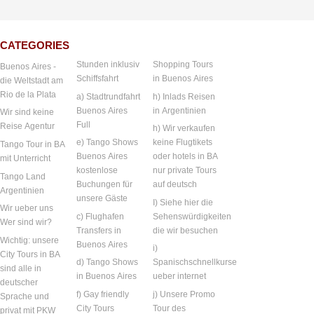
CATEGORIES
Stunden inklusiv
Shopping Tours
Buenos Aires -
Schiffsfahrt
in Buenos Aires
die Weltstadt am
Rio de la Plata
a) Stadtrundfahrt
h) Inlads Reisen
Buenos Aires
in Argentinien
Wir sind keine
Full
Reise Agentur
h) Wir verkaufen
e) Tango Shows
keine Flugtikets
Tango Tour in BA
Buenos Aires
oder hotels in BA
mit Unterricht
kostenlose
nur private Tours
Tango Land
Buchungen für
auf deutsch
Argentinien
unsere Gäste
I) Siehe hier die
Wir ueber uns
c) Flughafen
Sehenswürdigkeiten
Wer sind wir?
Transfers in
die wir besuchen
Wichtig: unsere
Buenos Aires
i)
City Tours in BA
d) Tango Shows
Spanischschnellkurse
sind alle in
in Buenos Aires
ueber internet
deutscher
f) Gay friendly
j) Unsere Promo
Sprache und
City Tours
Tour des
privat mit PKW