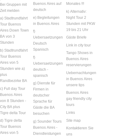
Buenos Aires auf
Monates !!!
Bei Gruppen mit
deutsch
Zeit melden
k) Alternativ:
e) Begleitungen
Night Tour 2
a) Stadtrundfahrt
in Buenos Aires
Stunden mit PKW
Tour Buenos
19 bis 21 Uhr
Aires Down Town
f)
BA von 3
Uebersaetzungen
Gäste Briefe
Stunden
Deutsch
Link in city tour
Spanisch
b) Stadtrundfahrt
Tango Shows in
Tour Buenos
f)
Buenos Aires
Aires von 5
Uebersaetzungen
reservierungen
Stunden wie a)
deutsch -
Uebernachtungen
plus
spanisch
in Buenos Aires
Randbezirke BA
g) Dienste für
unsere tips
c) Full day Tour
Firmen in
Buenos Aires
Buenos Aires
deutscher
gay friendly city
von 8 Stunden -
Sprache für
tours
City BA plus
Gäste die BA
Links
Tigre delta Tour
besuchen
Site map
d) Tigre delta
g) Sounder Tours
Tour Buenos
Buenos Aires -
Kontaktieren Sie
Aires von 5
Dienstleistungen
uns