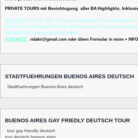
PRIVATE TOURS mit Besichtugung aller BA Highlights. Inklusi
WICHTIG:
BITTE MIT ZEIT SICH BEI MIR MELDEN DA DIE NACHFRA
DEUTSCHER SPRACHE BEI MIR SEHR GROSS IST UND DIES ORGAN
SELBER PERSÖNLICH DURCHFÜHRE.
KONTAKTE:
ridakri@gmail.com
oder übers Formular in more + INF
STADTFUEHRUNGEN BUENOS AIRES DEUTSCH
Stadtfuehrungen Buenos Aires deutsch
BUENOS AIRES GAY FRIEDLY DEUTSCH TOUR
tour gay friendly deutsch
tour deutsch buenos aires