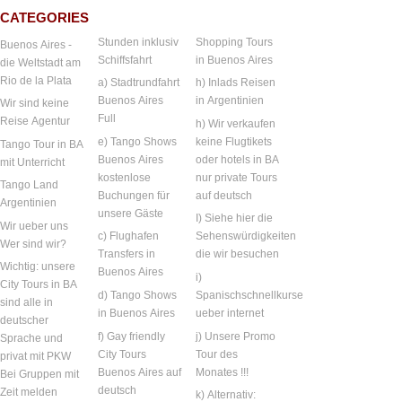
CATEGORIES
Stunden inklusiv
Shopping Tours
Buenos Aires -
Schiffsfahrt
in Buenos Aires
die Weltstadt am
Rio de la Plata
a) Stadtrundfahrt
h) Inlads Reisen
Buenos Aires
in Argentinien
Wir sind keine
Full
Reise Agentur
h) Wir verkaufen
e) Tango Shows
keine Flugtikets
Tango Tour in BA
Buenos Aires
oder hotels in BA
mit Unterricht
kostenlose
nur private Tours
Tango Land
Buchungen für
auf deutsch
Argentinien
unsere Gäste
I) Siehe hier die
Wir ueber uns
c) Flughafen
Sehenswürdigkeiten
Wer sind wir?
Transfers in
die wir besuchen
Wichtig: unsere
Buenos Aires
i)
City Tours in BA
d) Tango Shows
Spanischschnellkurse
sind alle in
in Buenos Aires
ueber internet
deutscher
f) Gay friendly
j) Unsere Promo
Sprache und
City Tours
Tour des
privat mit PKW
Buenos Aires auf
Monates !!!
Bei Gruppen mit
deutsch
Zeit melden
k) Alternativ: