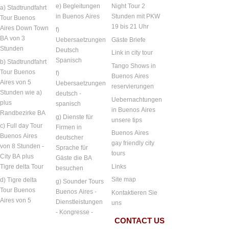
e) Begleitungen
Night Tour 2
a) Stadtrundfahrt
in Buenos Aires
Stunden mit PKW
Tour Buenos
19 bis 21 Uhr
Aires Down Town
f)
BA von 3
Uebersaetzungen
Gäste Briefe
Stunden
Deutsch
Link in city tour
Spanisch
b) Stadtrundfahrt
Tango Shows in
Tour Buenos
f)
Buenos Aires
Aires von 5
Uebersaetzungen
reservierungen
Stunden wie a)
deutsch -
Uebernachtungen
plus
spanisch
in Buenos Aires
Randbezirke BA
g) Dienste für
unsere tips
c) Full day Tour
Firmen in
Buenos Aires
Buenos Aires
deutscher
gay friendly city
von 8 Stunden -
Sprache für
tours
City BA plus
Gäste die BA
Links
Tigre delta Tour
besuchen
Site map
d) Tigre delta
g) Sounder Tours
Tour Buenos
Buenos Aires -
Kontaktieren Sie
Aires von 5
Dienstleistungen
uns
- Kongresse -
CONTACT US