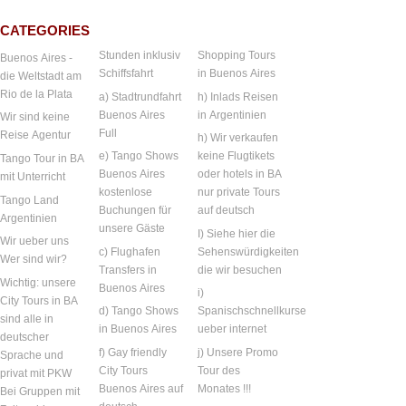
CATEGORIES
Stunden inklusiv
Shopping Tours
Buenos Aires -
Schiffsfahrt
in Buenos Aires
die Weltstadt am
Rio de la Plata
a) Stadtrundfahrt
h) Inlads Reisen
Buenos Aires
in Argentinien
Wir sind keine
Full
Reise Agentur
h) Wir verkaufen
e) Tango Shows
keine Flugtikets
Tango Tour in BA
Buenos Aires
oder hotels in BA
mit Unterricht
kostenlose
nur private Tours
Tango Land
Buchungen für
auf deutsch
Argentinien
unsere Gäste
I) Siehe hier die
Wir ueber uns
c) Flughafen
Sehenswürdigkeiten
Wer sind wir?
Transfers in
die wir besuchen
Wichtig: unsere
Buenos Aires
i)
City Tours in BA
d) Tango Shows
Spanischschnellkurse
sind alle in
in Buenos Aires
ueber internet
deutscher
f) Gay friendly
j) Unsere Promo
Sprache und
City Tours
Tour des
privat mit PKW
Buenos Aires auf
Monates !!!
Bei Gruppen mit