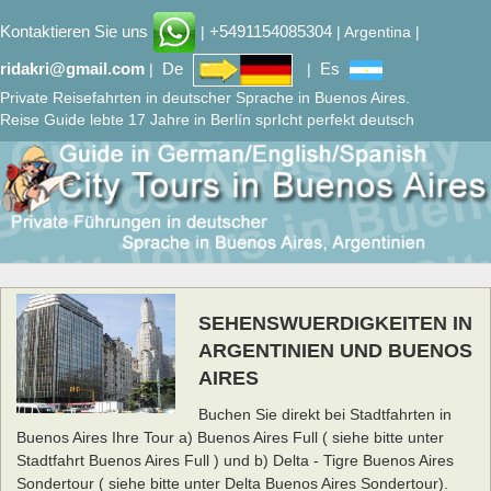
Kontaktieren Sie uns
+5491154085304
|
| Argentina |
ridakri@gmail.com
De
Es
|
|
Private Reisefahrten in deutscher Sprache in Buenos Aires.
Reise Guide lebte 17 Jahre in Berlín sprIcht perfekt deutsch
SEHENSWUERDIGKEITEN IN
ARGENTINIEN UND BUENOS
AIRES
Buchen Sie direkt bei Stadtfahrten in
Buenos Aires Ihre Tour a) Buenos Aires Full ( siehe bitte unter
Stadtfahrt Buenos Aires Full ) und b) Delta - Tigre Buenos Aires
Sondertour ( siehe bitte unter Delta Buenos Aires Sondertour).