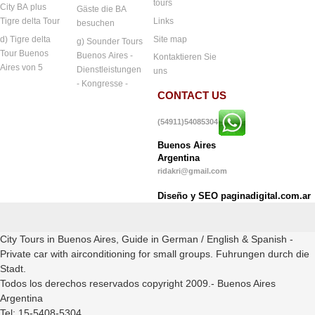
tours
City BA plus
Gäste die BA
Links
Tigre delta Tour
besuchen
Site map
d) Tigre delta
g) Sounder Tours
Tour Buenos
Buenos Aires -
Kontaktieren Sie
Aires von 5
Dienstleistungen
uns
- Kongresse -
CONTACT US
(54911)54085304
Buenos Aires
Argentina
ridakri@gmail.com
Diseño y SEO paginadigital.com.ar
City Tours in Buenos Aires, Guide in German / English & Spanish -
Private car with airconditioning for small groups. Fuhrungen durch die
Stadt.
Todos los derechos reservados copyright 2009.- Buenos Aires
Argentina
Tel: 15-5408-5304