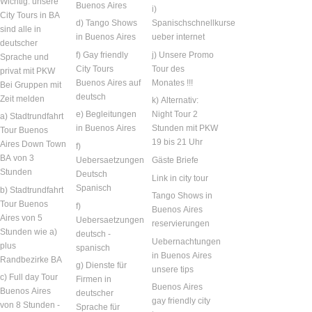
Wichtig: unsere
Buenos Aires
i)
City Tours in BA
d) Tango Shows
Spanischschnellkurse
sind alle in
in Buenos Aires
ueber internet
deutscher
f) Gay friendly
j) Unsere Promo
Sprache und
City Tours
Tour des
privat mit PKW
Buenos Aires auf
Monates !!!
Bei Gruppen mit
deutsch
Zeit melden
k) Alternativ:
e) Begleitungen
Night Tour 2
a) Stadtrundfahrt
in Buenos Aires
Stunden mit PKW
Tour Buenos
19 bis 21 Uhr
Aires Down Town
f)
BA von 3
Uebersaetzungen
Gäste Briefe
Stunden
Deutsch
Link in city tour
Spanisch
b) Stadtrundfahrt
Tango Shows in
Tour Buenos
f)
Buenos Aires
Aires von 5
Uebersaetzungen
reservierungen
Stunden wie a)
deutsch -
Uebernachtungen
plus
spanisch
in Buenos Aires
Randbezirke BA
g) Dienste für
unsere tips
c) Full day Tour
Firmen in
Buenos Aires
Buenos Aires
deutscher
gay friendly city
von 8 Stunden -
Sprache für