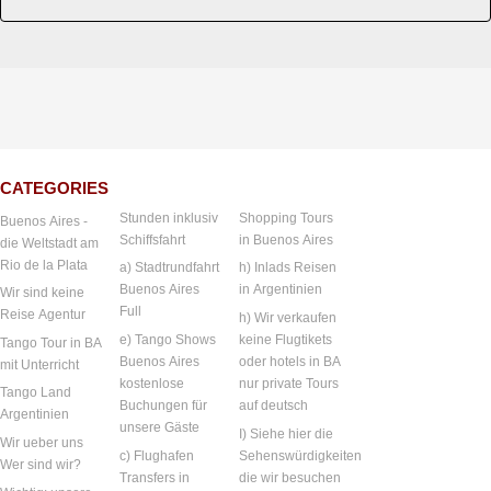
CATEGORIES
Stunden inklusiv
Shopping Tours
Buenos Aires -
Schiffsfahrt
in Buenos Aires
die Weltstadt am
Rio de la Plata
a) Stadtrundfahrt
h) Inlads Reisen
Buenos Aires
in Argentinien
Wir sind keine
Full
Reise Agentur
h) Wir verkaufen
e) Tango Shows
keine Flugtikets
Tango Tour in BA
Buenos Aires
oder hotels in BA
mit Unterricht
kostenlose
nur private Tours
Tango Land
Buchungen für
auf deutsch
Argentinien
unsere Gäste
I) Siehe hier die
Wir ueber uns
c) Flughafen
Sehenswürdigkeiten
Wer sind wir?
Transfers in
die wir besuchen