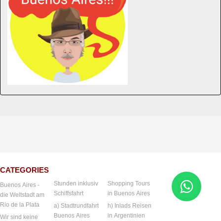
CATEGORIES
Stunden inklusiv
Shopping Tours
Buenos Aires -
Schiffsfahrt
in Buenos Aires
die Weltstadt am
Rio de la Plata
a) Stadtrundfahrt
h) Inlads Reisen
Buenos Aires
in Argentinien
Wir sind keine