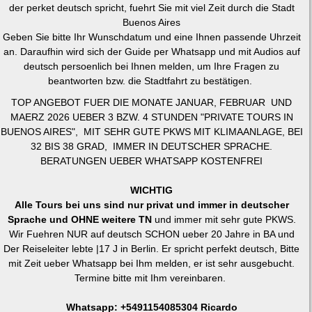
der perket deutsch spricht, fuehrt Sie mit viel Zeit durch die Stadt
Buenos Aires
Geben Sie bitte Ihr Wunschdatum und eine Ihnen passende Uhrzeit
an. Daraufhin wird sich der Guide per Whatsapp und mit Audios auf
deutsch persoenlich bei Ihnen melden, um Ihre Fragen zu
beantworten bzw. die Stadtfahrt zu bestätigen.
TOP ANGEBOT FUER DIE MONATE JANUAR, FEBRUAR UND
MAERZ 2026 UEBER 3 BZW. 4 STUNDEN "PRIVATE TOURS IN
BUENOS AIRES", MIT SEHR GUTE PKWS MIT KLIMAANLAGE, BEI
32 BIS 38 GRAD, IMMER IN DEUTSCHER SPRACHE.
BERATUNGEN UEBER WHATSAPP KOSTENFREI
WICHTIG
Alle Tours bei uns sind nur privat und immer in deutscher
Sprache und OHNE weitere TN
und immer mit sehr gute PKWS.
Wir Fuehren NUR auf deutsch SCHON ueber 20 Jahre in BA und
Der Reiseleiter lebte |17 J in Berlin. Er spricht perfekt deutsch, Bitte
mit Zeit ueber Whatsapp bei Ihm melden, er ist sehr ausgebucht.
Termine bitte mit Ihm vereinbaren.
Whatsapp: +5491154085304 Ricardo