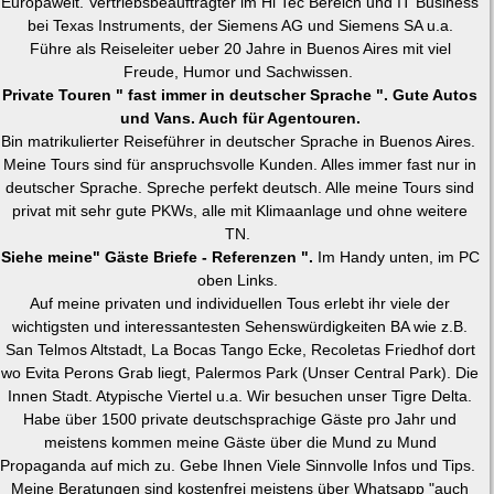
Europaweit. Vertriebsbeauftragter im Hi Tec Bereich und IT Business
bei Texas Instruments, der Siemens AG und Siemens SA u.a.
Führe als Reiseleiter ueber 20 Jahre in Buenos Aires mit viel
Freude, Humor und Sachwissen.
Private Touren " fast immer in deutscher Sprache ". Gute Autos
und Vans. Auch für Agentouren.
Bin matrikulierter Reiseführer in deutscher Sprache in Buenos Aires.
Meine Tours sind für anspruchsvolle Kunden. Alles immer fast nur in
deutscher Sprache. Spreche perfekt deutsch. Alle meine Tours sind
privat mit sehr gute PKWs, alle mit Klimaanlage und ohne weitere
TN.
Siehe meine" Gäste Briefe - Referenzen ".
Im Handy unten, im PC
oben Links.
Auf meine privaten und individuellen Tous erlebt ihr viele der
wichtigsten und interessantesten Sehenswürdigkeiten BA wie z.B.
San Telmos Altstadt, La Bocas Tango Ecke, Recoletas Friedhof dort
wo Evita Perons Grab liegt, Palermos Park (Unser Central Park). Die
Innen Stadt. Atypische Viertel u.a. Wir besuchen unser Tigre Delta.
Habe über 1500 private deutschsprachige Gäste pro Jahr und
meistens kommen meine Gäste über die Mund zu Mund
Propaganda auf mich zu. Gebe Ihnen Viele Sinnvolle Infos und Tips.
Meine Beratungen sind kostenfrei meistens über Whatsapp "auch