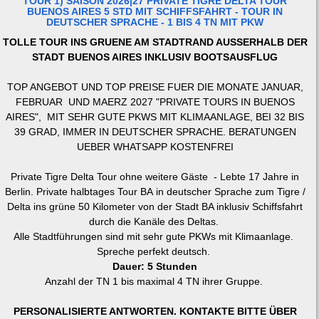
TOUR 1) SAISON 2026|27 PRIVATE TIGRE DELTA TOUR
BUENOS AIRES 5 STD MIT SCHIFFSFAHRT - TOUR IN
DEUTSCHER SPRACHE - 1 BIS 4 TN MIT PKW
TOLLE TOUR INS GRUENE AM STADTRAND AUSSERHALB DER
STADT BUENOS AIRES INKLUSIV BOOTSAUSFLUG
TOP ANGEBOT UND TOP PREISE FUER DIE MONATE JANUAR,
FEBRUAR UND MAERZ 2027 "PRIVATE TOURS IN BUENOS
AIRES", MIT SEHR GUTE PKWS MIT KLIMAANLAGE, BEI 32 BIS
39 GRAD, IMMER IN DEUTSCHER SPRACHE. BERATUNGEN
UEBER WHATSAPP KOSTENFREI
Private Tigre Delta Tour ohne weitere Gäste - Lebte 17 Jahre in
Berlin. Private halbtages Tour BA in deutscher Sprache zum Tigre /
Delta ins grüne 50 Kilometer von der Stadt BA inklusiv Schiffsfahrt
durch die Kanäle des Deltas.
Alle Stadtführungen sind mit sehr gute PKWs mit Klimaanlage.
Spreche perfekt deutsch.
Dauer: 5 Stunden
Anzahl der TN 1 bis maximal 4 TN ihrer Gruppe.
PERSONALISIERTE ANTWORTEN. KONTAKTE BITTE ÜBER