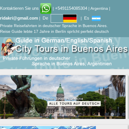
Kontaktieren Sie uns
+5491154085304
|
| Argentina |
ridakri@gmail.com
De
Es
|
|
Private Reisefahrten in deutscher Sprache in Buenos Aires.
Reise Guide lebte 17 Jahre in Berlín sprIcht perfekt deutsch
Previous
Next