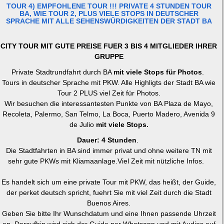
TOUR 4) EMPFOHLENE TOUR !!! PRIVATE 4 STUNDEN TOUR
BA, WIE TOUR 2, PLUS VIELE STOPS IN DEUTSCHER
SPRACHE MIT ALLE SEHENSWÜRDIGKEITEN DER STADT BA
CITY TOUR MIT GUTE PREISE FUER 3 BIS 4 MITGLIEDER IHRER
GRUPPE
Private Stadtrundfahrt durch BA
mit viele Stops für Photos
.
Tours in deutscher Sprache mit PKW. Alle Highligts der Stadt BA wie
Tour 2 PLUS viel Zeit für Photos.
Wir besuchen die interessantesten Punkte von BA Plaza de Mayo,
Recoleta, Palermo, San Telmo, La Boca, Puerto Madero, Avenida 9
de Julio
mit viele Stops.
Dauer: 4 Stunden
.
Die Stadtfahrten in BA sind immer privat und ohne weitere TN mit
sehr gute PKWs mit Kliamaanlage.Viel Zeit mit nützliche Infos.
Es handelt sich um eine private Tour mit PKW, das heißt, der Guide,
der perket deutsch spricht, fuehrt Sie mit viel Zeit durch die Stadt
Buenos Aires.
Geben Sie bitte Ihr Wunschdatum und eine Ihnen passende Uhrzeit
an. Daraufhin wird sich der Guide per Whatsapp und mit Audios auf